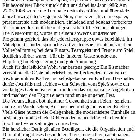
Ein besonderer Blick zurück führt uns dabei ins Jahr 1986: Am
27.03.1986 wurde die Turnhalle erstmals eröffnet und über viele
Jahre hinweg intensiv genutzt. Nun, rund vier Jahrzehnte später,
präsentiert sie sich modernisiert, einladend und bestens vorbereitet
für kommende sportliche und gesellschaftliche Veranstaltungen.
Die Neueröffnung wurde mit einem abwechslungsreichen
Programm gefeiert, das für jede Altersgruppe etwas bereithielt. Im
Mittelpunkt standen sportliche Aktivitäten wie Tischtennis und ein
Volleyballturnier, bei dem Einsatz, Teamgeist und Freude am Spiel
deutlich spürbar waren. Für die jüngeren Gäste sorgte eine
Hüpfburg für Begeisterung und gute Stimmung.
Auch für das leibliche Wohl war bestens gesorgt: Ein Eismacher
verwöhnte die Gäste mit erfrischenden Leckereien, dazu gab es
frisch gebrühten Kaffee und selbstgebackenen Kuchen. Herzhaftes
durfte ebenfalls nicht fehlen – ein Schwein vom Spieß sowie ein
vielfältiges Getränkeangebot rundeten das kulinarische Angebot ab
und machten den Tag zu einem rundum gelungenen Fest.
Die Veranstaltung bot nicht nur Gelegenheit zum Feiern, sondern
auch zum Wiedersehen, Austauschen und gemeinsamen Erleben.
Viele Gäste nutzten die Gelegenheit, die modernisierte Turnhalle zu
besichtigen und sich ein Bild von den neuen Möglichkeiten für
Sport und Veranstaltungen zu machen.
Ein herzlicher Dank gilt allen Beteiligten, die die Organisation und
Durchführung dieses besonderen Tages möglich gemacht haben.